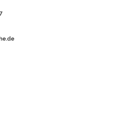
7
he.de